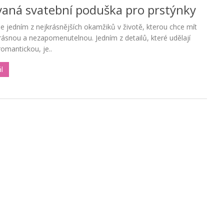
vaná svatební poduška pro prstýnky
je jedním z nejkrásnějších okamžiků v životě, kterou chce mít
rásnou a nezapomenutelnou. Jedním z detailů, které udělají
romantickou, je..
ál